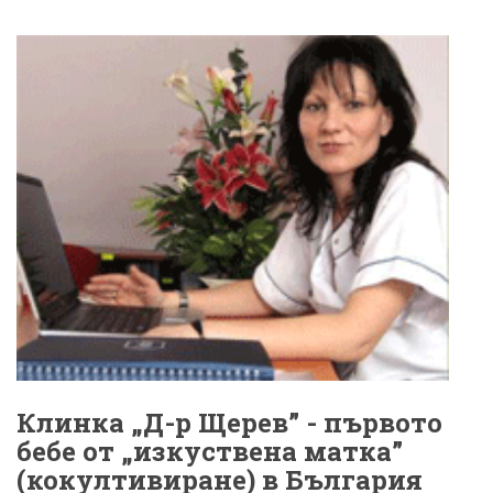
Клинка „Д-р Щерев” - първото
бебе от „изкуствена матка”
(кокултивиране) в България