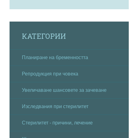
КАТЕГОРИИ
Планиране на бременността
Репродукция при човека
Увеличаване шансовете за зачеване
Изследвания при стерилитет
Стерилитет - причини, лечение