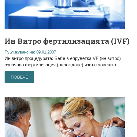
Ин Витро фертилизацията (IVF)
Публикувано на: 09.01.2007
Ин витро процедурата: Бебе в епруветкаIVF (ин витро)
означава фертилизация (оплождане) извън човешко...
ПОВЕЧЕ