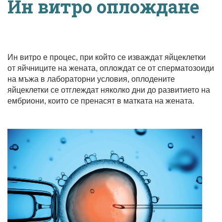
Ин витро оплождане
Ин витро е процес, при който се изваждат яйцеклетки
от яйчниците на жената, оплождат се от сперматозоиди
на мъжа в лабораторни условия, оплодените
яйцеклетки се отглеждат няколко дни до развитието на
ембриони, които се пренасят в матката на жената.