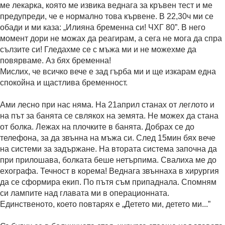
ме лекарка, която ме извика веднага за кръвен тест и ме
предупреди, че е нормално това кървене. В 22,30ч ми се
обади и ми каза: „Илияна бременна си! ЧХГ 80”. В него
момент дори не можах да реагирам, а сега не мога да спра
сълзите си! Гледахме се с мъжа ми и не можехме да
повярваме. Аз бях бременна!
Мислих, че всичко вече е зад гърба ми и ще изкарам една
спокойна и щастлива бременност.
Ами лесно при нас няма. На 21април станах от леглото и
на път за банята се свлякох на земята. Не можех да стана
от болка. Лежах на плочките в банята. Добрах се до
телефона, за да звънна на мъжа си. След 15мин бях вече
на системи за задържане. На втората система започна да
при прилошава, болката беше нетърпима. Свалиха ме до
ехографа. Течност в корема! Веднага звъннаха в хирургия
да се сформира екип. По пътя съм припаднала. Спомням
си лампите над главата ми в операционната.
Единственото, което повтарях е „Детето ми, детето ми...”