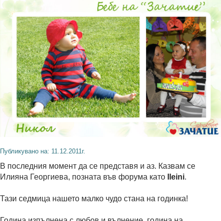
Публикувано на: 11.12.2011г.
В последния момент да се представя и аз. Казвам се
Илияна Георгиева, позната във форума като
Ileini
.
Тази седмица нашето малко чудо стана на годинка!
Година изпълнена с любов и вълнение, година на