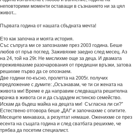
неповторими моменти оставащи в съзнанието ни за цял
живот...
Първата година от нашата сбъдната мечта!
Ето как започна и моята история.
Със съпруга ми се запознахме през 2003 година. Беше
любов от пръв поглед. Заживяхме заедно след месец. Аз
на 24, той на 29г. Не мислихме още за деца. И двамата
преживявахме разочарования от предишни връзки, затова
решихме първо да се опознаем.
Две години по-късно, пролетта на 2005г. получих
предложение с думите: „Осъзнавам, че ти си жената на
живота ми! Време е да направим следващата решителна
крачка в живота си и да създадем истинско семейство.
Искам да бъдеш майка на децата ми! Съгласна ли си?”
Естествено отговора беше „ДА!” и започнахме с опитите.
Месеците минаваха, а резултат нямаше. Оженихме се през
есента на същата година и след сватбата решихме, че
трябва да посетим специалист.