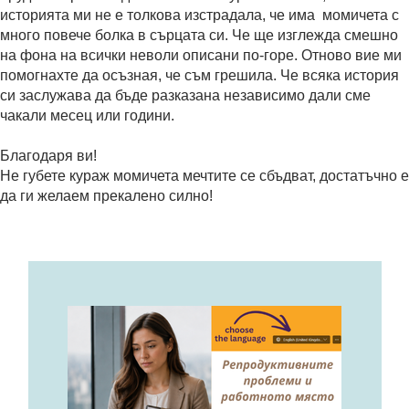
историята ми не е толкова изстрадала, че има момичета с
много повече болка в сърцата си. Че ще изглежда смешно
на фона на всички неволи описани по-горе. Отново вие ми
помогнахте да осъзная, че съм грешила. Че всяка история
си заслужава да бъде разказана независимо дали сме
чакали месец или години.
Благодаря ви!
Не губете кураж момичета мечтите се сбъдват, достатъчно е
да ги желаем прекалено силно!