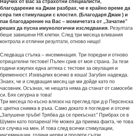
Научих от Вас за страхотни специалисти,
благодарение на Джам разбрах, че е крайно време да
спра тия стимулации с клостил. (Благодаря Джам ) и
пак благодарение на Вас – момичетата от „Зачатие”
реших да пусна имунологични изследвания.
Резултата
беше завишени НК клетки. След три месеца вливания
контрола и отлични резултати, отново нищо!
Следваща стъпка – инсеминация. Три поредни и отново
отрицателни тестове! Пълен срив от моя страна. За тези
години изкупих една аптека с тестове за овулация и
бременност. Изхвърлих всичко в коша! Загубих надежда.
Знаех, че и следващия месец ще ми дойде като по
часовник. Осъзнах, че нещата няма да станат от самосебе
си. Бях сигурна в това!
Три месеца по-късно влязох на преглед при д-р Персенска
с цветна снимка в ръка. Само докато я погледне и отсече
„Запушени тръби! Трябва да се прекъснат.” Прибрах се в
Шумен като попарена! Не можех да приема факта, че това
се случва на мен. И това след всички стимулации,
инсеминации, години нерви и пролети сълзи.