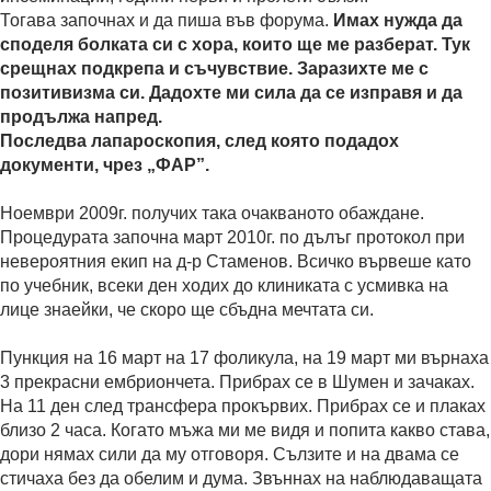
Тогава започнах и да пиша във форума.
Имах нужда да
споделя болката си с хора, които ще ме разберат. Тук
срещнах подкрепа и съчувствие. Заразихте ме с
позитивизма си. Дадохте ми сила да се изправя и да
продължа напред.
Последва лапароскопия, след която подадох
документи, чрез „ФАР”.
Ноември 2009г. получих така очакваното обаждане.
Процедурата започна март 2010г. по дълъг протокол при
невероятния екип на д-р Стаменов. Всичко вървеше като
по учебник, всеки ден ходих до клиниката с усмивка на
лице знаейки, че скоро ще сбъдна мечтата си.
Пункция на 16 март на 17 фоликула, на 19 март ми върнаха
3 прекрасни ембриончета. Прибрах се в Шумен и зачаках.
На 11 ден след трансфера прокървих. Прибрах се и плаках
близо 2 часа. Когато мъжа ми ме видя и попита какво става,
дори нямах сили да му отговоря. Сълзите и на двама се
стичаха без да обелим и дума. Звъннах на наблюдаващата