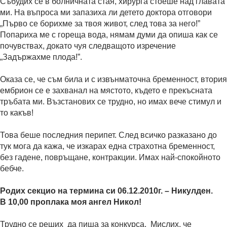
Събудих се в болничната стая, хирурга стоеше над главата
ми. На въпроса ми запазиха ли детето доктора отговори
„Първо се борихме за твоя живот, след това за него!”
Попариха ме с гореща вода, нямам думи да опиша как се
почувствах, докато чуя следващото изречение
„Задържахме плода!”.
Оказа се, че съм била и с извънматочна бременност, втория
ембрион се е захванал на мястото, където е прекъсната
тръбата ми. Възстанових се трудно, но имах вече стимул и
то какъв!
Това беше последния перипет. След всичко разказано до
тук мога да кажа, че изкарах една страхотна бременност,
без гадене, повръщане, контракции. Имах най-спокойното
бебче.
Родих секцио на термина си 06.12.2010г. – Никулден.
В 10,00 проплака моя ангел Никол!
Трудно се реших да пиша за конкурса. Мислих, че