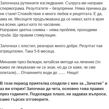
Започнаха рутинните изследвания. Съпруга ми направи
спермограма. Резултатите – безупречни. Няма причина да
не стане! Спокойствие и много любов е рецептата. Е да,
ама не. Месеците продължаваха да се нижат, като в края
на всеки, цикъл като по часовник.
Направих цветна снимка – няма проблем, проходими
тръби. Ще правим стимулация.
Започнах с клостил, реагирах много добре. Резултат пак
отрицателен. Така 5-6 месеца.
Минахме през билкари, китайски методи на лечение (то
какво ли лекувахме не се знае, но да се каже, че сме
опитали).... Отчаянието води до ....... Нищо!
В този период приятелка сподели с мен за „Зачатие” и
аз ви открих! Започнах да чета, основно това правих
през годините. Подхождах плахо, не задавах въпроси,
само търсих отговорите.